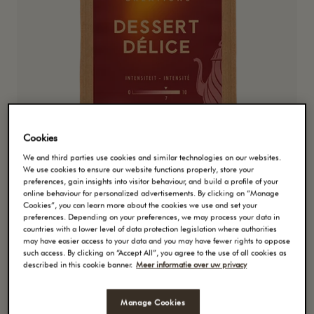
Cookies
We and third parties use cookies and similar technologies on our websites.
We use cookies to ensure our website functions properly, store your
preferences, gain insights into visitor behaviour, and build a profile of your
Café en Grains
online behaviour for personalized advertisements. By clicking on “Manage
Cookies”, you can learn more about the cookies we use and set your
DESSERT DÉLICE
preferences. Depending on your preferences, we may process your data in
countries with a lower level of data protection legislation where authorities
may have easier access to your data and you may have fewer rights to oppose
Jacqmotte Dessert Délice est créé avec des grains
such access. By clicking on “Accept All”, you agree to the use of all cookies as
de café produits sur les hauts plateaux des plus
described in this cookie banner.
Meer informatie over uw privacy
prestigieux pays cultivateurs. Une torréfaction
subtile et dorée révèle des notes fruitées et des
Manage Cookies