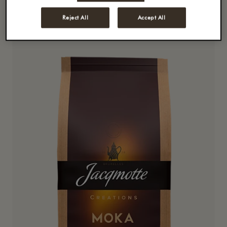
saveurs riches. Jacqmotte Dessert Délice est un café
équilibré, doté d'une pointe de caractère.
Reject All
Accept All