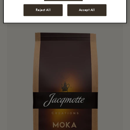
rijke smaken tot hun recht komen. Jacqmotte
Dessert Délice is een evenwichtige koffie met een
Reject All
Accept All
vleugje karakter.