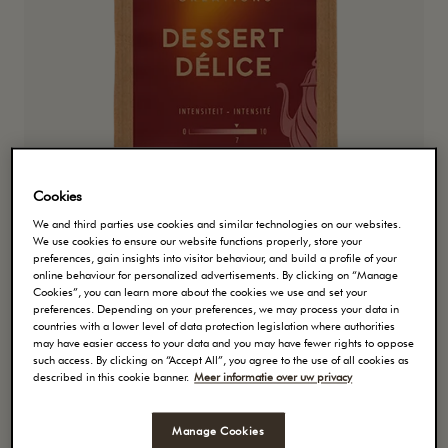
Cookies
We and third parties use cookies and similar technologies on our websites.
We use cookies to ensure our website functions properly, store your
preferences, gain insights into visitor behaviour, and build a profile of your
Koffiebonen
online behaviour for personalized advertisements. By clicking on “Manage
Cookies”, you can learn more about the cookies we use and set your
DESSERT DÉLICE
preferences. Depending on your preferences, we may process your data in
countries with a lower level of data protection legislation where authorities
may have easier access to your data and you may have fewer rights to oppose
Jacqmotte Dessert Délice is gecreëerd met
such access. By clicking on “Accept All”, you agree to the use of all cookies as
koffiebonen die op de hoogvlakten van de allerbeste
described in this cookie banner.
Meer informatie over uw privacy
koffielanden groeien. Ze worden subtiel en
goudbruin gebrand zodat hun fruitige toetsen en
Manage Cookies