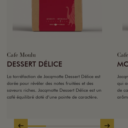
Cafe Moulu
Caf
DESSERT DÉLICE
MO
La torréfaction de Jacqmotte Dessert Délice est
Jacqm
dorée pour révéler des notes fruitées et des
qui a
saveurs riches. Jacqmotte Dessert Délice est un
de ca
café équilibré doté d’une pointe de caractère.
arôme
Absol
une 