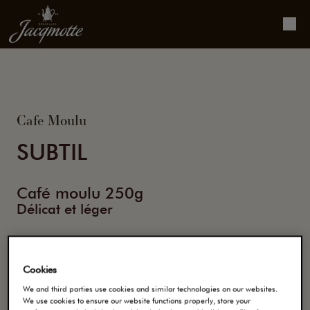
Cafe Moulu
SUBTIL
Café moulu 250g
Délicat et léger
Jacqmotte Subtil est torréfié lentement et
délicatement à basse température pour obtenir une
Cookies
couleur mordorée pour préserver le goût subtil de
We and third parties use cookies and similar technologies on our websites.
We use cookies to ensure our website functions properly, store your
chaque grain. Jacqmotte subtil est un café à