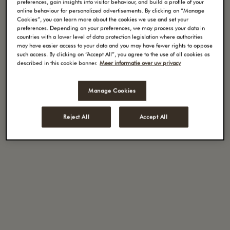
preferences, gain insights into visitor behaviour, and build a profile of your
l’arôme rond et doux, accompagné d’une pointe
online behaviour for personalized advertisements. By clicking on “Manage
Cookies”, you can learn more about the cookies we use and set your
d’amertume.
preferences. Depending on your preferences, we may process your data in
countries with a lower level of data protection legislation where authorities
may have easier access to your data and you may have fewer rights to oppose
such access. By clicking on “Accept All”, you agree to the use of all cookies as
described in this cookie banner.
Meer informatie over uw privacy
Goût:
rond, doux et neutre
Manage Cookies
NOTES DE DÉGUSTATION
: Caramel, Noix
Conseil de conservation:
A conserver à l'abri de la
Reject All
Accept All
lumière et de l'humidité.