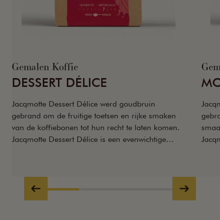
Gemalen Koffie
Gem
DESSERT DÉLICE
MO
Jacqmotte Dessert Délice werd goudbruin
Jacq
gebrand om de fruitige toetsen en rijke smaken
gebra
van de koffiebonen tot hun recht te laten komen.
smaak
Jacqmotte Dessert Délice is een evenwichtige
Jacqm
koffie met een vleugje karakter.
met 
bitte