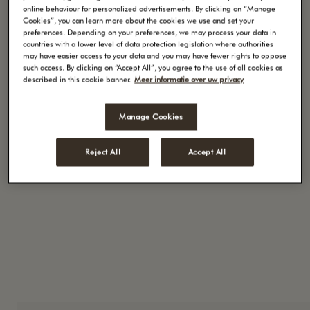
online behaviour for personalized advertisements. By clicking on “Manage
Cookies”, you can learn more about the cookies we use and set your
preferences. Depending on your preferences, we may process your data in
countries with a lower level of data protection legislation where authorities
may have easier access to your data and you may have fewer rights to oppose
such access. By clicking on “Accept All”, you agree to the use of all cookies as
SMAAK:
rond, zacht en neutraal
described in this cookie banner.
Meer informatie over uw privacy
SMAAKNUANCES:
Karamel, Noot
Bewaringtip:
Bewaren in een donkere, droge
Manage Cookies
omgeving.
Reject All
Accept All