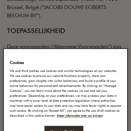
Brussel, België (“JACOBS DOUWE EGBERTS
BELGIUM BV”).
TOEPASSELIJKHEID
Deze voorwaarden (“Algemene Voorwaarden”) zijn
van toepassing op ieder bezoek aan en gebruik van
deze Web Site en op alle informatie, aanbevelingen
Cookies
en/of diensten die via deze Web Site aangeboden
We and third parties use cookies and similar technologies on our websites.
We use cookies to ensure our website functions properly, store your
worden (de “Informatie”). Door de Web Site te
preferences, gain insights into visitor behaviour, and build a profile of your
online behaviour for personalized advertisements. By clicking on “Manage
gebruiken stemt u in met de Algemene
Cookies”, you can learn more about the cookies we use and set your
Voorwaarden. Deze Algemene Voorwaarden
preferences. Depending on your preferences, we may process your data in
countries with a lower level of data protection legislation where authorities
kunnen te allen tijde door JACOBS DOUWE
may have easier access to your data and you may have fewer rights to oppose
such access. By clicking on “Accept All”, you agree to the use of all cookies as
EGBERTS BELGIUM BV worden gewijzigd. De
described in this cookie banner.
Meer informatie over uw privacy
gewijzigde Algemene Voorwaarden zijn van kracht
vanaf het moment van plaatsing op deze
Web Site
.