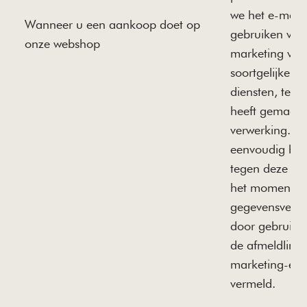
we het e-mail
Wanneer u een aankoop doet op
gebruiken voor
onze webshop
marketing van
soortgelijke g
diensten, tenz
heeft gemaakt
verwerking. U
eenvoudig be
tegen deze ve
het moment v
gegevensverza
door gebruik 
de afmeldlink 
marketing-e-m
vermeld.