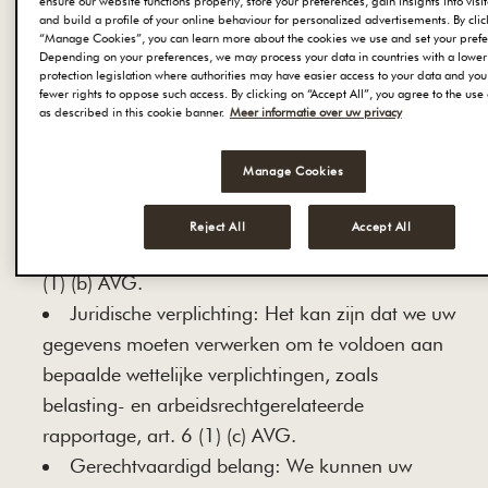
ensure our website functions properly, store your preferences, gain insights into visi
volgende voorwaarden van toepassing zijn:
and build a profile of your online behaviour for personalized advertisements. By cli
“Manage Cookies”, you can learn more about the cookies we use and set your prefe
Depending on your preferences, we may process your data in countries with a lower 
Toestemming: U hebt ons uw toestemming
protection legislation where authorities may have easier access to your data and yo
fewer rights to oppose such access. By clicking on “Accept All”, you agree to the use 
gegeven voor het gebruik van uw informatie die u
as described in this cookie banner.
Meer informatie over uw privacy
op elk moment kunt intrekken, art. 6 (1) (a) AVG.
Contract: U heeft/of staat op het punt een
Manage Cookies
overeenkomst met ons aan te gaan en uw
gegevens zijn nodig om u de gevraagde
Reject All
Accept All
producten of diensten te kunnen leveren, art. 6
(1) (b) AVG.
Juridische verplichting: Het kan zijn dat we uw
gegevens moeten verwerken om te voldoen aan
bepaalde wettelijke verplichtingen, zoals
belasting- en arbeidsrechtgerelateerde
rapportage, art. 6 (1) (c) AVG.
Gerechtvaardigd belang: We kunnen uw