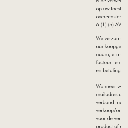
is de verwerki
op uw toestem
overeenstemmi
6 (1) (a) AVG.
We verzamele
aankoopgegev
naam, e-maila
factuur- en ve
en betalingst
Wanneer we u
mailadres ont
verband met 
verkoop/onde
voor de verko
product of die