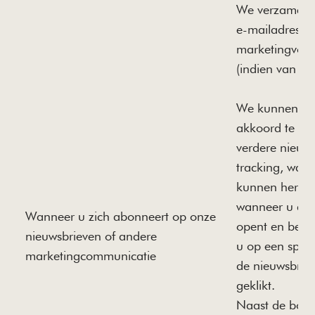
We verzamele
e-mailadres e
marketingvoo
(indien van t
We kunnen u 
akkoord te ga
verdere nieuws
tracking, waa
kunnen herke
wanneer u de 
Wanneer u zich abonneert op onze
opent en bepa
nieuwsbrieven of andere
u op een specif
marketingcommunicatie
de nieuwsbrief
geklikt.
Naast de bov