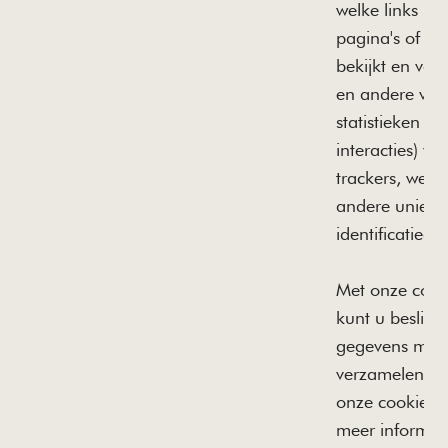
welke links u k
pagina's of in
bekijkt en voo
en andere verg
statistieken ov
interacties) va
trackers, web
andere unieke
identificatieg
Met onze coo
kunt u besliss
gegevens mo
verzamelen. 
onze cookie-se
meer informat