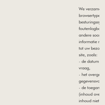
We verzamele
browsertype,
besturingssyst
foutenlogboek
andere soortge
informatie met
tot uw bezoek
site, zoals:
- de datum en 
vraag,
- het overged
gegevensvolu
- de toegangss
(inhoud overg
inhoud niet g