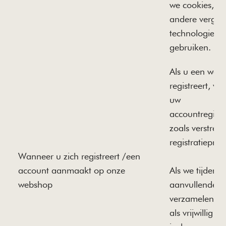
we cookies, tr
andere vergeli
technologieën
gebruiken.
Als u een web
registreert, ve
uw
accountregistr
zoals verstrekt
registratiepr
Wanneer u zich registreert /een
account aanmaakt op onze
Als we tijdens 
webshop
aanvullende g
verzamelen, w
als vrijwillig 