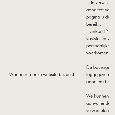
- de verwijzing
aangeeft vana
pagina u de o
bereikt,
- verkort IP-a
vaststellen va
persoonlijke re
voorkomen)
De bovengen
Wanneer u onze website bezoekt
loggegevens w
anoniem beoo
We kunnen o
aanvullende i
verzamelen (in