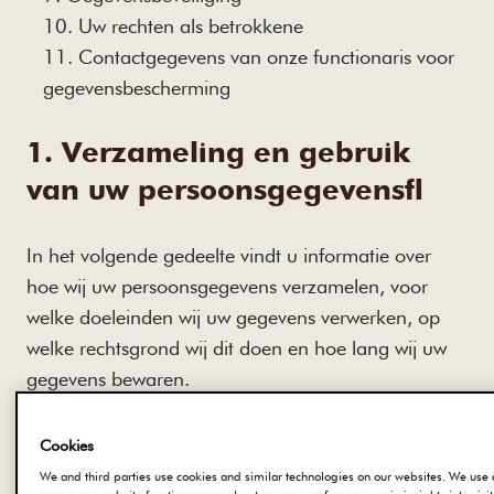
Uw rechten als betrokkene
Contactgegevens van onze functionaris voor
gegevensbescherming
1. Verzameling en gebruik
van uw persoonsgegevens
In het volgende gedeelte vindt u informatie over
hoe wij uw persoonsgegevens verzamelen, voor
welke doeleinden wij uw gegevens verwerken, op
welke rechtsgrond wij dit doen en hoe lang wij uw
gegevens bewaren.
Een wettelijke basis voor het verwerken van uw
Cookies
gegevens ontstaat wanneer een of meer van de
We and third parties use cookies and similar technologies on our websites. We use 