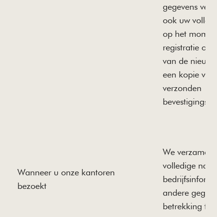
gegevens ver
ook uw volledi
op het momen
registratie of 
van de nieuwsb
een kopie van
verzonden
bevestigingsma
We verzamele
volledige naa
Wanneer u onze kantoren
bedrijfsinform
bezoekt
andere gegev
betrekking tot