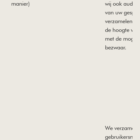
manier)
wij ook audi
van uw gespre
verzamelen w
de hoogte wor
met de mogeli
bezwaar.
We verzamele
gebruikersna