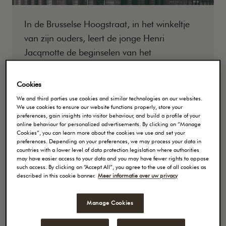
In de Brusselse Hoogstraat, in het winkeltje
van zijn ouders, leert de jonge Henri
Jacqmotte de beginselen van het
koffiebranden. Hij ontdekt hoe hij de smaken
en aroma’s van exotische bonen kan
Cookies
onthullen dankzij een uniek proces waarbij hij
We and third parties use cookies and similar technologies on our websites.
intense hitte en precieze koeling combineert.
We use cookies to ensure our website functions properly, store your
preferences, gain insights into visitor behaviour, and build a profile of your
Als het over zijn koffie gaat, sluit Henri geen
online behaviour for personalized advertisements. By clicking on “Manage
Cookies”, you can learn more about the cookies we use and set your
compromissen. Hij laat de versgebrande
preferences. Depending on your preferences, we may process your data in
koffie rechtstreeks afleveren bij de Brusselse
countries with a lower level of data protection legislation where authorities
may have easier access to your data and you may have fewer rights to oppose
kruideniers met paard en kar. De naam
such access. By clicking on “Accept All”, you agree to the use of all cookies as
described in this cookie banner.
Meer informatie over uw privacy
Jacqmotte staat synoniem voor kwaliteit. De
winkeliers zetten dan ook met trots de
Manage Cookies
merknaam op hun gevel.