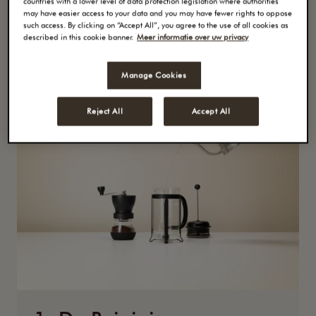
countries with a lower level of data protection legislation where authorities
may have easier access to your data and you may have fewer rights to oppose
such access. By clicking on “Accept All”, you agree to the use of all cookies as
described in this cookie banner.
Meer informatie over uw privacy
Voorbereiding
Manage Cookies
Reject All
Accept All